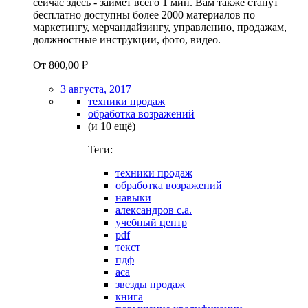
сейчас здесь - займет всего 1 мин. Вам также станут
бесплатно доступны более 2000 материалов по
маркетингу, мерчандайзингу, управлению, продажам,
должностные инструкции, фото, видео.
От
800,00 ₽
3 августа, 2017
техники продаж
обработка возражений
(и 10 ещё)
Теги:
техники продаж
обработка возражений
навыки
александров с.а.
учебный центр
pdf
текст
пдф
аса
звезды продаж
книга