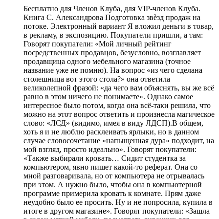
Бесплатно для Членов Клуба, для VIP-членов Клуба.
Книга С. Александрова Подготовка звѐзд продаж на
потоке. Электронный вариант Я вложил деньги в товар,
в рекламу, в экспозицию. Покупатели пришли, а там:
Говорят покупатели: «Мой личный рейтинг
посредственных продавцов, безусловно, возглавляет
продавщица одного мебельного магазина (точное
название уже не помню). На вопрос «из чего сделана
столешница вот этого стола?» она ответила
великолепной фразой: «да чего вам объяснять, вы же всё
равно в этом ничего не понимаете». Однако самое
интересное было потом, когда она всё-таки решила, что
можно на этот вопрос ответить и произнесла магическое
слово: «ЛСД» (видимо, имея в виду ЛДСП).В общем,
хоть я и не люблю расклеивать ярлыки, но в данном
случае словосочетание «напыщенная дура» подходит, на
мой взгляд, просто идеально». Говорят покупатели:
«Также выбирали кровать… Сидит студентка за
компьютером, явно пишет какой-то реферат. Она со
мной разговаривала, но от компьютера не отрывалась
при этом. А нужно было, чтобы она в компьютерной
программе примерила кровать к комнате. Прям даже
неудобно было ее просить. Ну и не попросила, купила в
итоге в другом магазине». Говорят покупатели: «Зашла