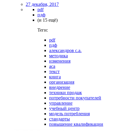
27 декабря, 2017
pdf
пдф
(и 15 ещё)
Теги:
pdf
пдф
александров с.а.
методика
изменения
аса
текст
книга
организация
внедрение
техники продаж
потребности покупателей
управление
учебный центр
модель потребления
стандарты
повышение квалификации