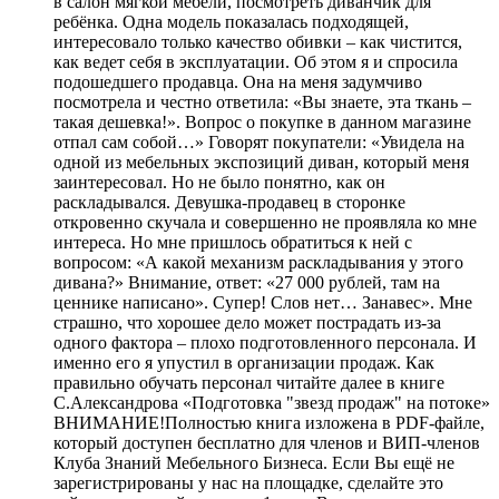
в салон мягкой мебели, посмотреть диванчик для
ребёнка. Одна модель показалась подходящей,
интересовало только качество обивки – как чистится,
как ведет себя в эксплуатации. Об этом я и спросила
подошедшего продавца. Она на меня задумчиво
посмотрела и честно ответила: «Вы знаете, эта ткань –
такая дешевка!». Вопрос о покупке в данном магазине
отпал сам собой…» Говорят покупатели: «Увидела на
одной из мебельных экспозиций диван, который меня
заинтересовал. Но не было понятно, как он
раскладывался. Девушка-продавец в сторонке
откровенно скучала и совершенно не проявляла ко мне
интереса. Но мне пришлось обратиться к ней с
вопросом: «А какой механизм раскладывания у этого
дивана?» Внимание, ответ: «27 000 рублей, там на
ценнике написано». Супер! Слов нет… Занавес». Мне
страшно, что хорошее дело может пострадать из-за
одного фактора – плохо подготовленного персонала. И
именно его я упустил в организации продаж. Как
правильно обучать персонал читайте далее в книге
С.Александрова «Подготовка "звезд продаж" на потоке»
ВНИМАНИЕ!Полностью книга изложена в PDF-файле,
который доступен бесплатно для членов и ВИП-членов
Клуба Знаний Мебельного Бизнеса. Если Вы ещё не
зарегистрированы у нас на площадке, сделайте это