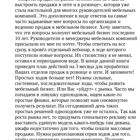
выстроить продажи в опте и в рознице», которая уже
стала настольной для многих руководителей мебельных
компаний. Это дополнение в виде ответов на самые
часто задаваемые мне вопросы по организации и
ведению продаж в мебельном бизнесе. Хочу заметить,
что эти вопросы волнуют мебельный бизнес последние
10 лет. Руководители и менеджеры мебельных компаний
присылали их мне по почте. Чтобы ответить на все
сразу, я провёл отдельный вебинар, в ходе которого
поступили новые вопросы. Их стилистику я не менял,
оставил в первозданном виде. В конце данной книги
приведен план действий на 3 месяца для проработки
Ваших отделов продаж в рознице и опте. И запомните!
Простых ходов больше нет! Нужны сильные,
системные, последовательные ходы, чтобы развить
мебельный бизнес. Или Вас «уйдут» с рынка. Часто мы
попадаем в ловушку одноходовок, ищем какие-то
простые фишки, которые позволят нам сиюминутно
получить результат. На сегодняшний день таких
простых решений одноходовок уже не осталось. Так как
роста рынка нет, то придумать гениальную рекламу или
выставить удачную модель какого-нибудь там дивана,
шкафа недостаточно для того, чтобы пошли массовые
продажи. Нужна разноплановая серия ходов для того,
чтобы поддерживать развитие компании. Поэтому