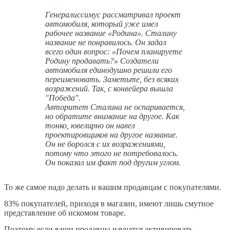
Генералиссимус рассматривал проект
автомобиля, который уже имел
рабочее название «Родина». Сталину
название не понравилось. Он задал
всего один вопрос: «Почем планируете
Родину продавать?» Создатели
автомобиля единодушно решили его
переименовать. Заметьте, без всяких
возражений. Так, с конвейера вышла
"Победа".
Авторитет Сталина не оспаривается,
но обратите внимание на другое. Как
тонко, ювелирно он навел
проектировщиков на другое название.
Он не боролся с их возражениями,
потому что этого не потребовалось.
Он показал им факт под другим углом.
То же самое надо делать и вашим продавцам с покупателями.
83% покупателей, приходя в магазин, имеют лишь смутное
представление об искомом товаре.
Поэтому если ваши продавцы научатся активировать