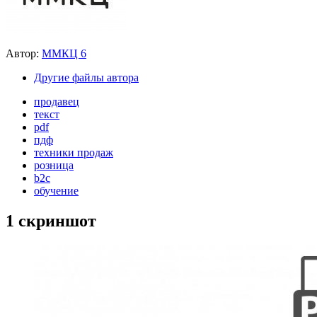
Автор:
ММКЦ 6
Другие файлы автора
продавец
текст
pdf
пдф
техники продаж
розница
b2c
обучение
1 скриншот