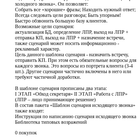
холодного звонка». Он позволяет:
Собрать все «хорошие» фразы; Находить нужный ответ;
Всегда следовать цели разговора; Быть упорным!
Быстро обзвонить большую базу клиентов.
Возможные цели сценария:
актуализация БД, определение ЛПР, выход на ЛПР +
отправка КП, выход на ЛПР + назначение встречи,
также сценарий может носить информационно -
рекламный характер.
Цель данного шаблона сценария - назначить встречу,
отправить КП. При этом есть обязательные вопросы для
каждого звонка. Это вопросы из портрета клиента (3-4
шт.). Другие сценарии частично включены в него или
требуют частичной доработки.
В шаблоне сценария прописаны два этапа:
I ЭТАП «Обход секретаря» II ЭТАП «Работа с ЛПР»
(ЛПР – лицо принимающее решение)
В состав пакета «Шаблон сценария исходящего звонка»
также входят:
Инструкция по написанию сценария исходящего звонка
Библиотека типовых возражений
0 покупок