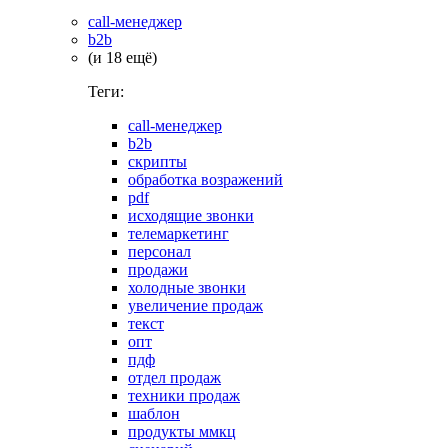
call-менеджер
b2b
(и 18 ещё)
Теги:
call-менеджер
b2b
скрипты
обработка возражений
pdf
исходящие звонки
телемаркетинг
персонал
продажи
холодные звонки
увеличение продаж
текст
опт
пдф
отдел продаж
техники продаж
шаблон
продукты ммкц