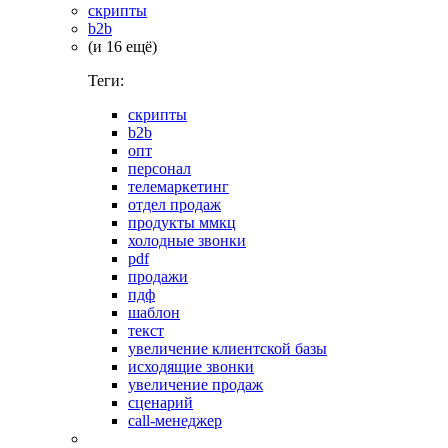
скрипты
b2b
(и 16 ещё)
Теги:
скрипты
b2b
опт
персонал
телемаркетинг
отдел продаж
продукты ммкц
холодные звонки
pdf
продажи
пдф
шаблон
текст
увеличение клиентской базы
исходящие звонки
увеличение продаж
сценарий
call-менеджер