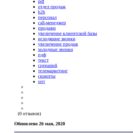
pdf
отдел продаж
b2b
персонал
call-менеджер
продажи
увеличение клиентской базы
исходящие звонки
увеличение продаж
холодные звонки
пдф
текст
сценарий
телемаркетинг
скрипты
опт
(0 отзывов)
Обновлено
26 мая, 2020