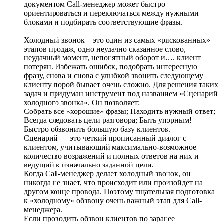
документом Call-менеджер может быстро
ориентироваться и переключаться между нужными
блоками и подбирать соответствующие фразы.
Холодный звонок – это один из самых «рискованных»
этапов продаж, одно неудачно сказанное слово,
неудачный момент, непонятный оборот и…. клиент
потерян. Избежать ошибок, подобрать интересную
фразу, снова и снова с улыбкой звонить следующему
клиенту порой бывает очень сложно. Для решения таких
задач и придуман инструмент под названием «Сценарий
холодного звонка». Он позволяет:
Собрать все «хорошие» фразы; Находить нужный ответ;
Всегда следовать цели разговора; Быть упорным!
Быстро обзвонить большую базу клиентов.
Сценарий — это четкий прописанный диалог с
клиентом, учитывающий максимально-возможное
количество возражений и полных ответов на них и
ведущий к изначально заданной цели.
Когда Call-менеджер делает холодный звонок, он
никогда не знает, что происходит или произойдет на
другом конце провода. Поэтому тщательная подготовка
к «холодному» обзвону очень важный этап для Call-
менеджера.
Если проводить обзвон клиентов по заранее