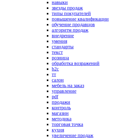
навыки
звезды продаж
типы покупателей
повышение квалификации
обучение продавцов
алгоритм продаж
внедрение
умения
стандарты
текст
розница
обработка возражений
b2c
тт
салон
мебель на заказ
управление
pdf
продажи
контроль
магазин
методика
торговая точка
кухня
увеличение продаж