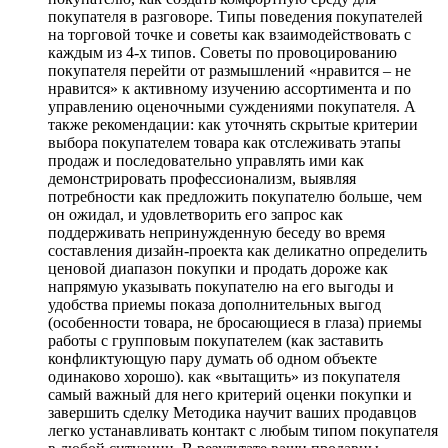
покупателя в разговоре. Типы поведения покупателей
на торговой точке и советы как взаимодействовать с
каждым из 4-х типов. Советы по провоцированию
покупателя перейти от размышлений «нравится – не
нравится» к активному изучению ассортимента и по
управлению оценочными суждениями покупателя. А
также рекомендации: как уточнять скрытые критерии
выбора покупателем товара как отслеживать этапы
продаж и последовательно управлять ими как
демонстрировать профессионализм, выявляя
потребности как предложить покупателю больше, чем
он ожидал, и удовлетворить его запрос как
поддерживать непринужденную беседу во время
составления дизайн-проекта как деликатно определить
ценовой диапазон покупки и продать дороже как
напрямую указывать покупателю на его выгоды и
удобства приемы показа дополнительных выгод
(особенности товара, не бросающиеся в глаза) приемы
работы с групповым покупателем (как заставить
конфликтующую пару думать об одном объекте
одинаково хорошо). как «вытащить» из покупателя
самый важный для него критерий оценки покупки и
завершить сделку Методика научит ваших продавцов
легко устанавливать контакт с любым типом покупателя