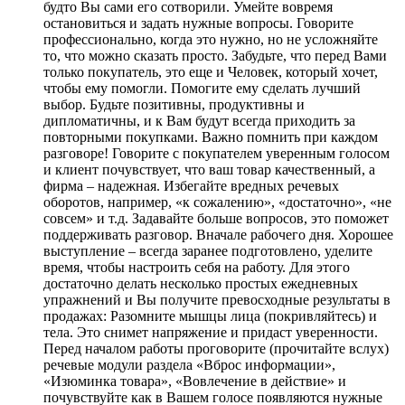
будто Вы сами его сотворили. Умейте вовремя
остановиться и задать нужные вопросы. Говорите
профессионально, когда это нужно, но не усложняйте
то, что можно сказать просто. Забудьте, что перед Вами
только покупатель, это еще и Человек, который хочет,
чтобы ему помогли. Помогите ему сделать лучший
выбор. Будьте позитивны, продуктивны и
дипломатичны, и к Вам будут всегда приходить за
повторными покупками. Важно помнить при каждом
разговоре! Говорите с покупателем уверенным голосом
и клиент почувствует, что ваш товар качественный, а
фирма – надежная. Избегайте вредных речевых
оборотов, например, «к сожалению», «достаточно», «не
совсем» и т.д. Задавайте больше вопросов, это поможет
поддерживать разговор. Вначале рабочего дня. Хорошее
выступление – всегда заранее подготовлено, уделите
время, чтобы настроить себя на работу. Для этого
достаточно делать несколько простых ежедневных
упражнений и Вы получите превосходные результаты в
продажах: Разомните мышцы лица (покривляйтесь) и
тела. Это снимет напряжение и придаст уверенности.
Перед началом работы проговорите (прочитайте вслух)
речевые модули раздела «Вброс информации»,
«Изюминка товара», «Вовлечение в действие» и
почувствуйте как в Вашем голосе появляются нужные