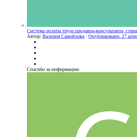
Система оплаты труда продавца-консультанта, стар
Автор:
Валерия Самойлова
·
Опубликовано:
27 апре
Спасибо за информацию