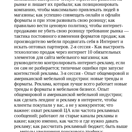
рынке и лишает их прибыли; как позиционировать
компанию, чтобы максимально привлекать людей в
магазины; как успешно совмещать онлайн и офлайн
форматы и при этом развивать свою розницу; как
правильно вести ценовую политику, чтобы интернет-
продажами не убить свою розницу требование рынка —
тактика постоянного изменения форматов продаж; как
производителю мебели продвигать себя в Интернет и
искать оптовых партнеров. 2-я сессия - Как выстроить
технологию продаж через интернет 10 обязательных
элементов для сайта мебельного магазина; как
руководителю контролировать интернет-рекламу, если
он сам не разбирается; типичные ошибки при запуске
контекстной рекламы. 3-я сессия - Опыт общемировой и
американской мебельной индустрии: новые тренды и
форматы. Реклама, которая лучше всего работает новые
тренды и форматы в мебельном бизнесе. Опыт
общемировой и американской мебельной индустрии;
как сделать лендинг и рекламу в интернете, чтобы
клиенты покупали у вас, а не у конкурентов; что
важнее: охват рекламой ЦА или частота рекламных
сообщений; работают ли старые каналы рекламы и
какие; какую именно, как часто и где нужно давать
рекламу; как рассчитать рекламный бюджет; быть выше
— методы увеличения поискового трафика;