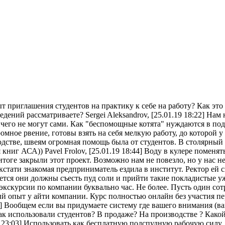
опыт приглашения студентов на практику к себе на работу? Как это
дений рассматриваете? Sergei Aleksandrov, [25.01.19 18:22] Нам 
чего не могут сами. Как "беспомощные котята" нуждаются в подс
огромное рвение, готовы взять на себя мелкую работу, до которой
дстве, швеям огромная помощь была от студентов. В столярный 
ниг АСА)) Pavel Frolov, [25.01.19 18:44] Воду в кулере поменять
итоге закрыли этот проект. Возможно нам не повезло, но у нас н
 кстати знакомая предприниматель ездила в институт. Ректор ей
тся они должны съесть пуд соли и прийти такие покладистые у
о экскурсии по компании буквально час. Не более. Пусть один с
й опыт у айти компании. Курс полностью онлайн без участия перс
59] Вообщем если вы придумаете систему где вашего внимания (в
Как использовали студентов? В продаже? На производстве ? Како
.19 23:03] Использовать как бесплатную подспудную рабочую силу.