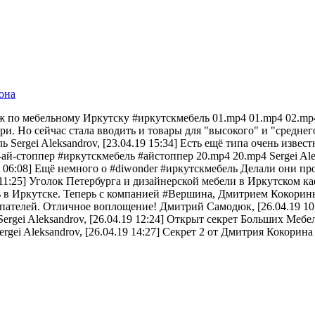
она
таж по мебельному Иркутску #иркутскмебель 01.mp4 01.mp4 02.mp4 
ри. Но сейчас стала вводить и товары для "высокого" и "среднего
ь Sergei Aleksandrov, [23.04.19 15:34] Есть ещё типа очень изв
я-ай-стоппер #иркутскмебель #айстоппер 20.mp4 20.mp4 Sergei Ale
9 06:08] Ещё немного о #diwonder #иркутскмебель Делали они прое
9 11:25] Уголок Петербурга и дизайнерской мебели в Иркутском к
ть в Иркутске. Теперь с компанией #Вершина, Дмитрием Кокориным
пателей. Отличное воплощение! Дмитрий Самодюк, [26.04.19 10:
? Sergei Aleksandrov, [26.04.19 12:24] Открыт секрет Больших 
ei Aleksandrov, [26.04.19 14:27] Секрет 2 от Дмитрия Кокорин