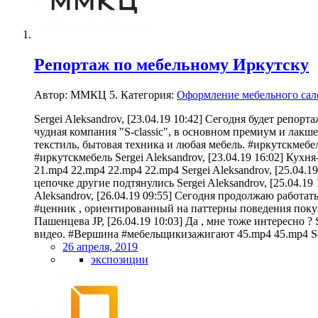
Репортаж по мебельному Иркутску
Автор: ММКЦ 5. Категория:
Оформление мебельного сал
Sergei Aleksandrov, [23.04.19 10:42] Сегодня будет репор
чудная компания "S-classic", в основном премиум и лакше
текстиль, бытовая техника и любая мебель. #иркутскмебел
#иркутскмебель Sergei Aleksandrov, [23.04.19 16:02] Кухн
21.mp4 22.mp4 22.mp4 22.mp4 Sergei Aleksandrov, [25.04.1
цепочке другие подтянулись Sergei Aleksandrov, [25.04.1
Aleksandrov, [26.04.19 09:55] Сегодня продолжаю работа
#ценник , ориентированный на паттерны поведения поку
Пашенцева JP, [26.04.19 10:03] Да , мне тоже интересно 
видео. #Вершина #мебельщикизажигают 45.mp4 45.mp4 Serg
26 апреля, 2019
экспозиции