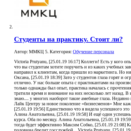
Студенты на практику. Стоит ли?
Автор: ММКЦ 5. Категория:
Обучение персонала
Victoria Prutyanu, [25.01.19 16:17] Коллеги! Есть у кого 
что вы студентам хотите поручить и из каких учебных заве
направил к клиентам, когда пришли из маркетинга. Но ни
Оксана, [25.01.19 18:39] Зато у студентов глаза горят и 
отлично. У нас больше опыта с практикантами на произво
только однажды был опыт, практика началась с прочтения к
тратили время и внимание на них несколько лет назад. В 
знаю.... у многих наоборот такие амебные глаза. Недавно
Лайк Центру за новое поколение «бизнесменов» Мне каже
[25.01.19 19:56] Единственно что я видела успешного эт
Алина Анатольевна, [25.01.19 19:58] И ещё один успешны
курса. Оба по месяцу. Алина Анатольевна, [25.01.19 19:
тогда будет эффективно Максим Собко, [25.01.19 21:08] 
половина бредит госслужбой... Victoria Prutyanu, [25.01