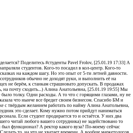
 делается? Поделитесь #студенты Pavel Frolov, [25.01.19 17:33] А
напраляли студентов. Кого-то посадил в кол-центр. Кого-то
казках на каждом шагу. Но это опыт от 5-ти летней давности.
 у сотрудников обычно не доходят руки, и выполнить её на
цех не берём, к станкам страшновато допускать. В продажах
, на почту сходить...) Алина Анатольевна, [25.01.19 19:55] Мы
е было толку. Одни расходы. А то что с горящими глазами, ну не
 сказала что нынче все бредит своим бизнесом. Спасибо БМ и
же с твёрдым желанием работать по найму Алина Анатольевна,
отрудник это сделает. Кому нужно потом прийдут наниматься
онала. Если студент продирается то и остаётся. У них два
ашего читай любого вашего сотрудника) не задействовано то
й был функционал? А ректор какого вуза? По-моему сейчас
 Сделать то, на что не хватает времени. А вообще маркетологов