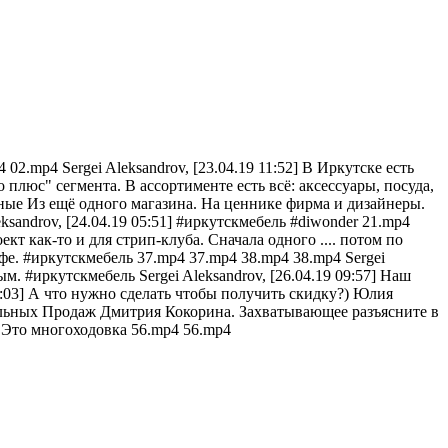
02.mp4 Sergei Aleksandrov, [23.04.19 11:52] В Иркутске есть
 плюс" сегмента. В ассортименте есть всё: аксессуары, посуда,
естные Из ещё одного магазина. На ценнике фирма и дизайнеры.
ksandrov, [24.04.19 05:51] #иркутскмебель #diwonder 21.mp4
кт как-то и для стрип-клуба. Сначала одного .... потом по
афе. #иркутскмебель 37.mp4 37.mp4 38.mp4 38.mp4 Sergei
. #иркутскмебель Sergei Aleksandrov, [26.04.19 09:57] Наш
03] А что нужно сделать чтобы получить скидку?) Юлия
Мебельных Продаж Дмитрия Кокорина. Захватывающее разъясните в
а Это многоходовка 56.mp4 56.mp4