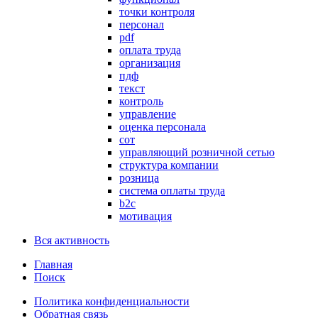
точки контроля
персонал
pdf
оплата труда
организация
пдф
текст
контроль
управление
оценка персонала
сот
управляющий розничной сетью
структура компании
розница
система оплаты труда
b2c
мотивация
Вся активность
Главная
Поиск
Политика конфиденциальности
Обратная связь