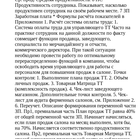
Продуктивность сотрудника. Показывает, насколько
продуктивен сотрудник на своём рабочем месте. 7 ЗП
Заработная плата * Формулы расчёта показателей в
Приложении 1. Расчёт системы оплаты труда: 1.
Система оплаты труда для управляющего ТТ Часто на
практике сотрудник на данной должности по факту
совмещает функции продавца, заведующего,
специалиста по мерчандайзингу и отчасти,
коммерческого директора. При такой ситуации
необходимо провести работу по оптимальному
перераспределению функций в компании, чтобы
освободить время управляющего для работы с
персоналом для повышения продаж в салоне. Точки
контроля: 1. Выполнение плана продаж ТТ. 2. Объём
личных продаж. 3. Товарная Матрица ТТ
(комплексность продаж). 4. Чек-лист заведующего
магазином. Дополнительные точки контроля. 5. Чек-
лист для аудита фирменных салонов, см. Приложение 2.
6. Переучет. Описание формирования переменной части
ЗП. Пр1, премиальная часть План продаж ТТ равна 40%
от общей переменной части ЗП. Начинает начисляться,
если план продаж салона на месяц выполнен, хотя бы,
на 70%. Начисляется соответственно продуктивности
салона. Пр2, премиальная часть Товарная Матрица ТТ,