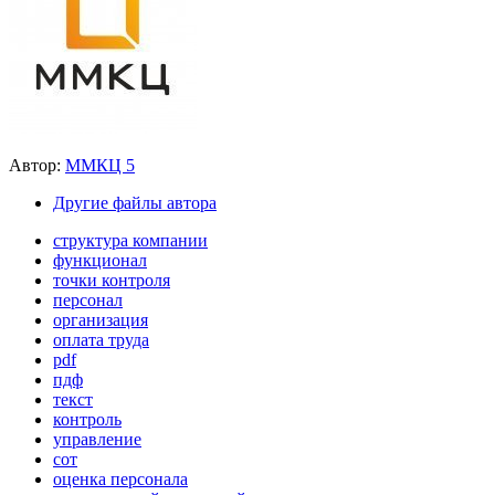
Автор:
ММКЦ 5
Другие файлы автора
структура компании
функционал
точки контроля
персонал
организация
оплата труда
pdf
пдф
текст
контроль
управление
сот
оценка персонала