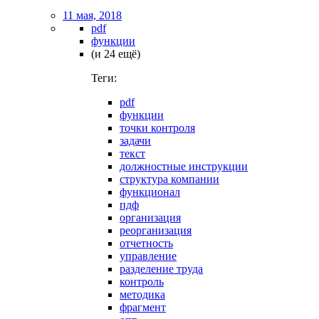
11 мая, 2018
pdf
функции
(и 24 ещё)
Теги:
pdf
функции
точки контроля
задачи
текст
должностные инструкции
структура компании
функционал
пдф
организация
реорганизация
отчетность
управление
разделение труда
контроль
методика
фрагмент