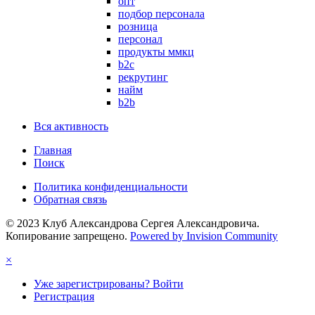
опт
подбор персонала
розница
персонал
продукты ммкц
b2c
рекрутинг
найм
b2b
Вся активность
Главная
Поиск
Политика конфиденциальности
Обратная связь
© 2023 Клуб Александрова Сергея Александровича.
Копирование запрещено.
Powered by Invision Community
×
Уже зарегистрированы? Войти
Регистрация