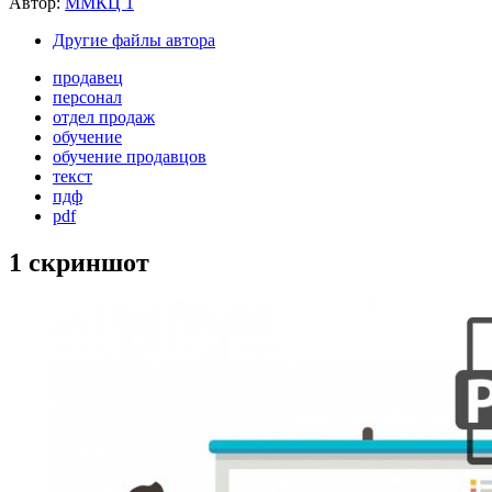
Автор:
ММКЦ 1
Другие файлы автора
продавец
персонал
отдел продаж
обучение
обучение продавцов
текст
пдф
pdf
1 скриншот