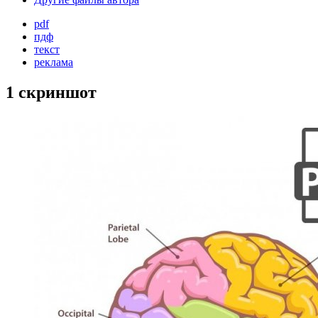
pdf
пдф
текст
реклама
1 скриншот