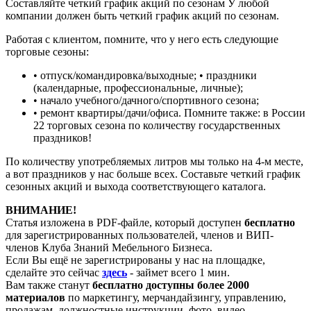
Составляйте четкий график акций по сезонам У любой
компании должен быть четкий график акций по сезонам.
Работая с клиентом, помните, что у него есть следующие
торговые сезоны:
• отпуск/командировка/выходные; • праздники
(календарные, профессиональные, личные);
• начало учебного/дачного/спортивного сезона;
• ремонт квартиры/дачи/офиса. Помните также: в России
22 торговых сезона по количеству государственных
праздников!
По количеству употребляемых литров мы только на 4-м месте,
а вот праздников у нас больше всех. Составьте четкий график
сезонных акций и выхода соответствующего каталога.
ВНИМАНИЕ!
Статья изложена в PDF-файле, который доступен
бесплатно
для зарегистрированных пользователей, членов и ВИП-
членов Клуба Знаний Мебельного Бизнеса.
Если Вы ещё не зарегистрированы у нас на площадке,
сделайте это сейчас
здесь
- займет всего 1 мин.
Вам также станут
бесплатно доступны более 2000
материалов
по маркетингу, мерчандайзингу, управлению,
продажам, должностные инструкции, фото, видео.