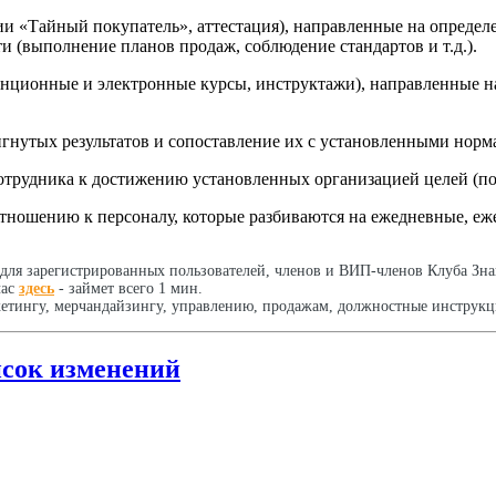
ии «Тайный покупатель», аттестация), направленные на определ
и (выполнение планов продаж, соблюдение стандартов и т.д.).
анционные и электронные курсы, инструктажи), направленные н
гнутых результатов и сопоставление их с установленными норм
 сотрудника к достижению установленных организацией целей 
отношению к персоналу, которые разбиваются на ежедневные, еж
для зарегистрированных пользователей, членов и ВИП-членов Клуба Зн
час
здесь
- займет всего 1 мин.
етингу, мерчандайзингу, управлению, продажам, должностные инструкци
исок изменений