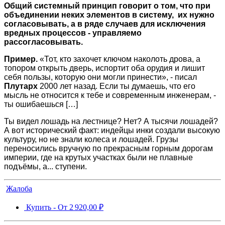
Общий системный принцип говорит о том, что при
объединении неких элементов в систему, их нужно
согласовывать, а в ряде случаев для исключения
вредных процессов - управляемо
рассогласовывать.
Пример.
«Тот, кто захочет ключом наколоть дрова, а
топором открыть дверь, испортит оба орудия и лишит
себя пользы, которую они могли принести», - писал
Плутарх
2000 лет назад. Если ты думаешь, что его
мысль не относится к тебе и современным инженерам, -
ты ошибаешься […]
Ты видел лошадь на лестнице? Нет? А тысячи лошадей?
А вот исторический факт: индейцы инки создали высокую
культуру, но не знали колеса и лошадей. Грузы
переносились вручную по прекрасным горным дорогам
империи, где на крутых участках были не плавные
подъёмы, а... ступени.
Жалоба
Купить -
От
2 920,00 ₽