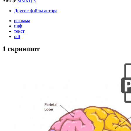
Автор:
ММКЦ 5
Другие файлы автора
реклама
пдф
текст
pdf
1 скриншот