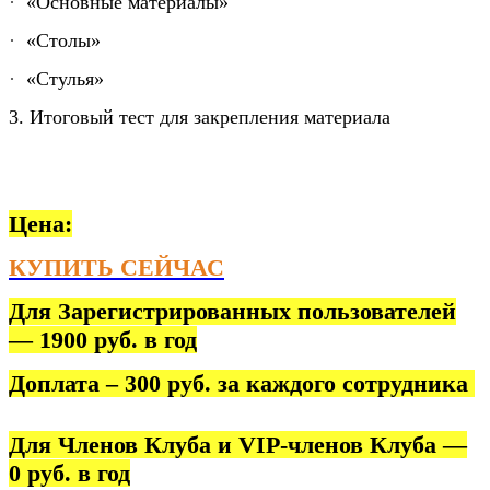
·
«Основные материалы»
·
«Столы»
·
«Стулья»
3. Итоговый тест для закрепления материала
Цена:
КУПИТЬ СЕЙЧАС
Для Зарегистрированных пользователей
— 1900 руб. в год
Доплата – 300 руб. за каждого сотрудника
Для Членов Клуба и VIP-членов Клуба —
0 руб. в год