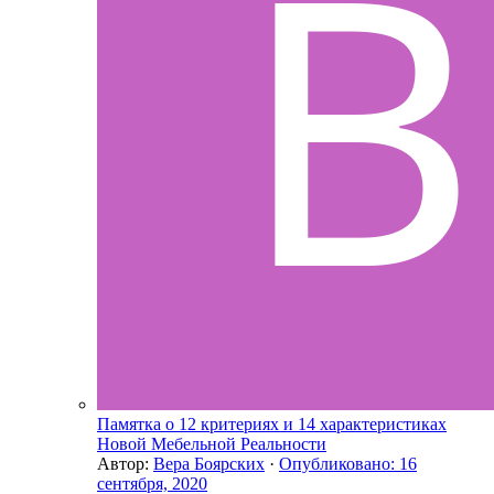
Памятка о 12 критериях и 14 характеристиках
Новой Мебельной Реальности
Автор:
Вера Боярских
·
Опубликовано:
16
сентября, 2020