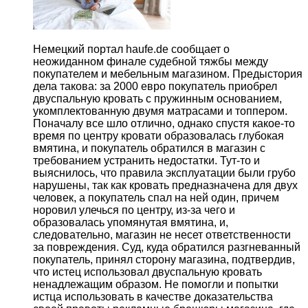
Немецкий портал
haufe
.
de
сообщает о
неожиданном финале судебной тяжбы между
покупателем и мебельным магазином. Предыстория
дела такова: за 2000 евро покупатель приобрел
двуспальную кровать с пружинным основанием,
укомплектованную двумя матрасами и топпером.
Поначалу все шло отлично, однако спустя какое-то
время по центру кровати образовалась глубокая
вмятина, и покупатель обратился в магазин с
требованием устранить недостатки. Тут-то и
выяснилось, что правила эксплуатации были грубо
нарушены, так как кровать предназначена для двух
человек, а покупатель спал на ней один, причем
норовил улечься по центру, из-за чего и
образовалась упомянутая вмятина, и,
следовательно, магазин не несет ответственности
за повреждения. Суд, куда обратился разгневанный
покупатель, принял сторону магазина, подтвердив,
что истец использовал двуспальную кровать
ненадлежащим образом. Не помогли и попытки
истца использовать в качестве доказательства