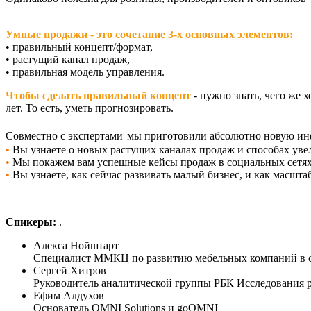
Умные продажи - это сочетание 3-х основных элементов:
• правильный концепт/формат,
• растущий канал продаж,
• правильная модель управления.
Чтобы сделать правильный концепт
- нужно знать, чего же х
лет. То есть, уметь прогнозировать.
Совместно с экспертами
мы приготовили абсолютно новую инф
•
Вы узнаете о новых растущих каналах продаж и способах уве
•
Мы покажем вам успешные кейсы продаж в социальных сетях,
•
Вы узнаете, как сейчас развивать малый бизнес, и как масшт
Спикеры:
.
Алекса Нойштарт
Специалист ММКЦ по развитию мебельных компаний в с
Сергей Хитров
Руководитель аналитической группы РБК Исследования 
Ефим Алдухов
Основатель OMNI Solutions и goOMNI