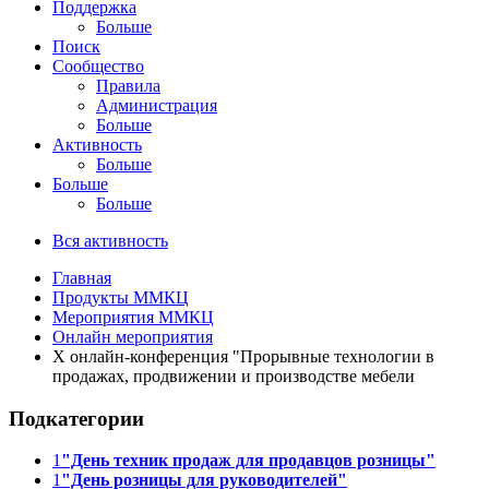
Поддержка
Больше
Поиск
Сообщество
Правила
Администрация
Больше
Активность
Больше
Больше
Больше
Вся активность
Главная
Продукты ММКЦ
Мероприятия ММКЦ
Онлайн мероприятия
X онлайн-конференция "Прорывные технологии в
продажах, продвижении и производстве мебели
Подкатегории
1
"День техник продаж для продавцов розницы"
1
"День розницы для руководителей"