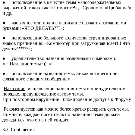
●
использование в качестве темы малосодержательных
выражений, таких как: «Помогите!», «Срочно!», «Проблема!»
и др.;
●
частичное или полное написание названия заглавными
буквами: «ЧТО ДЕЛАТЬ???»;
●
использование большого количества сгруппированных
знаков препинания: «Компьютер при загрузке зависает!!! Что
делать??????»;
●
украшательство названия различными символами:
«..::Название темы :))..»;
●
использование названия темы, никак логически не
связанного с вашим сообщением.
Наказание
: исправление названия темы в принудительном
порядке, предупреждение автору темы.
При повторном нарушение -блокирование доступа к Форуму.
Рекомендуется
: как можно более кратко раскрыть суть темы.
Помните: каждый посетитель по названию темы должен
догадаться, что он в ней увидит.
3.3. Сообщения