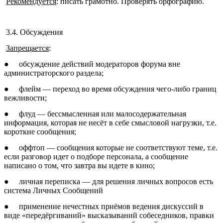
Рекомендуется
: писать грамотно. Проверять орфографию.
3.4. Обсуждения
Запрещается
:
●
обсуждение действий модераторов форума вне
администраторского раздела;
●
флейм — переход во время обсуждения чего-либо границ
вежливости;
●
флуд — бессмысленная или малосодержательная
информация, которая не несёт в себе смысловой нагрузки, т.е.
короткие сообщения;
●
оффтоп — сообщения которые не соответствуют теме, т.е.
если разговор идет о подборе персонала, а сообщение
написано о том, что завтра вы идете в кино;
●
личная переписка — для решения личных вопросов есть
система Личных Сообщений
●
применение нечестных приёмов ведения дискуссий в
виде «передёргиваний» высказываний собеседников, правки