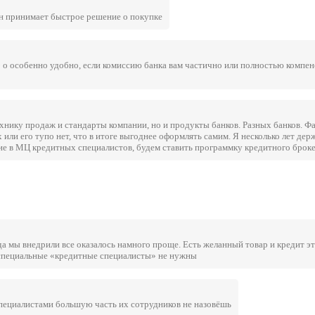
он принимает быстрое решение о покупке
 Э о особенно удобно, если комиссию банка вам частично или полностью компе
ехнику продаж и стандарты компании, но и продукты банков. Разных банков. Ф
 или его тупо нет, что в итоге выгоднее оформлять самим. Я несколько лет дер
чие в МЦ кредитных специалистов, будем ставить программку кредитного броке
огда мы внедрили все оказалось намного проще. Есть желанный товар и кредит э
о специальные «кредитные специалисты» не нужны
специалистами большую часть их сотрудников не назовёшь