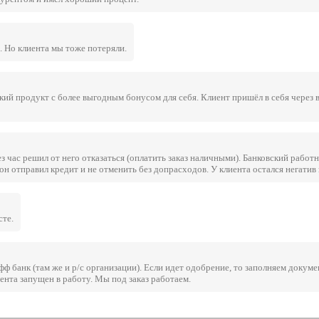
. Но клиента мы тоже потеряли.
ский продукт с более выгодным бонусом для себя. Клиент пришёл в себя через
ез час решил от него отказаться (оплатить заказ наличными). Банковский раб
 он отправил кредит и не отменить без допрасходов. У клиента остался негатив 
сте.
 банк (там же и р/с организации). Если идет одобрение, то заполняем докуме
иента запущен в работу. Мы под заказ работаем.