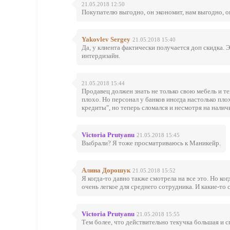
21.05.2018 12:50
Покупателю выгодно, он экономит, нам выгодно, 
Yakovlev Sergey
21.05.2018 15:40
Да, у клиента фактически получается доп скидка.
интердизайн.
21.05.2018 15:44
Продавец должен знать не только свою мебель и т
плохо. Но персонал у банков иногда настолько плох
кредиты", но теперь сломался и несмотря на нали
Victoria Prutyanu
21.05.2018 15:45
Выбрали? Я тоже просматриваюсь к Маникейр.
Алина Дорошук
21.05.2018 15:52
Я когда-то давно также смотрела на все это. Но к
очень легкое для среднего сотрудника. И какие-т
Victoria Prutyanu
21.05.2018 15:55
Тем более, что действительно текучка большая и 