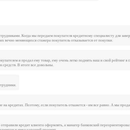
рудниками. Когда мы передаем покупателя кредитному специалисту для заверш
ких вечно меняющихся стажера покупатель отказывается от покупки.
купателем и продал ему товар, ему очень легко поднять наш и свой рейтинг в
.средств. В итоге все довольны.
отрудники.
е на кредитах. Поэтому, если покупатель откажется - им все равно. А мы прода
 отправили кредит клиента оформлять, а манагер банковский переориентировал
нкурентом и имел хороший процент.