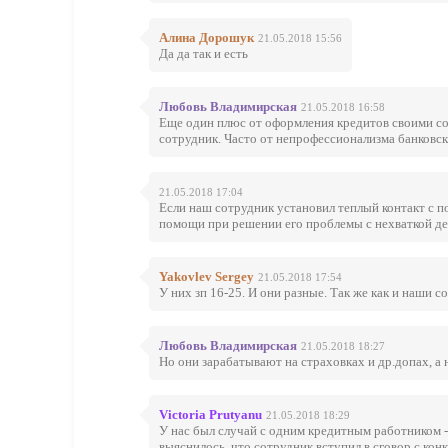
Алина Дорошук
21.05.2018 15:56
Да да так и есть
Любовь Владимирская
21.05.2018 16:58
Еще один плюс от оформления кредитов своими сот
сотрудник. Часто от непрофессионализма банковс
21.05.2018 17:04
Если наш сотрудник установил теплый контакт с по
помощи при решении его проблемы с нехваткой ден
Yakovlev Sergey
21.05.2018 17:54
У них зп 16-25. И они разные. Так же как и наши с
Любовь Владимирская
21.05.2018 18:27
Но они зарабатывают на страховках и др.допах, а н
Victoria Prutyanu
21.05.2018 18:29
У нас был случай с одним кредитным работником -
выяснилось, что сотрудник вступил в сговор с ко