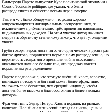
Вильфредо Парето выпустил: Курс политической экономии /
Cours d’économie politique, где указал, что блага
распределяются в обществе весьма неравномерно.
Так, им «… было обнаружено, что доход хорошо
аппроксимируется логнормальным распределением, за
исключением приблизительно трёх процентов наивысших
индивидуальных доходов. На этом участке доход начинает
следовать обратному степенному закону, что даёт утолщение
хвоста.
Грубо говоря, вероятность того, что один человек в десять раз
богаче другого, подчиняется нормальному распределению, но
вероятность стократного превышения благосостояния
оказывается намного больше той, что предсказывается
нормальным распределением.
Парето предположил, что этот утолщённый хвост, вероятно,
возникает потому, что богатый может более эффективно
умножать своё богатство, чем средний индивид, чтобы
достичь более высокого благосостояния и более высоких
доходов».
Фрагмент взят: Эдгар Петерс, Хаос и порядок на рынках
капитала. Новый аналитический взгляд на циклы, цены и